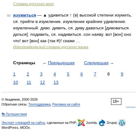
Словарь русского арго
изумиться
— ▲ удивиться ↑ (в) высокой степени изумить,
80
ся. прийти в изумление. изумление крайнее удивление.
изумленный. диво. дивить, ся. диву даваться [дивоваться.
даться]. подивить, ся. надивиться. сон наяву. вот [вон] оно
что! вот [вон] как (так #)! скажи …
Идеографический словарь русского языка
Страницы
←
Предыдущая
Следующая
→
1
2
3
4
5
6
7
8
9
10
11
12
13
© Академик, 2000-2026
18+
Обратная связь:
Техподдержка
,
Реклама на сайте
👣 Путешествия
Экспорт словарей на сайты
, сделанные на PHP,
Joomla,
Drupal,
WordPress, MODx.