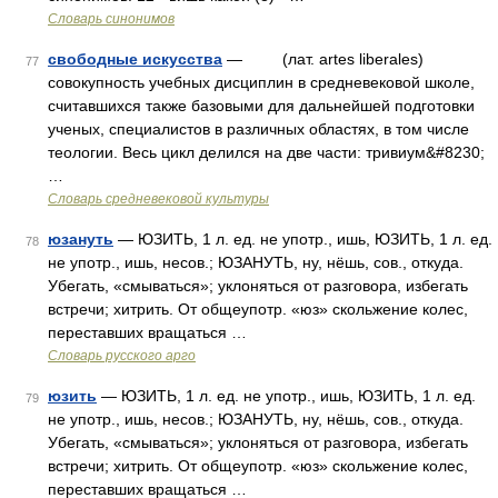
Словарь синонимов
свободные искусства
— (лат. artes liberales)
77
совокупность учебных дисциплин в средневековой школе,
считавшихся также базовыми для дальнейшей подготовки
ученых, специалистов в различных областях, в том числе
теологии. Весь цикл делился на две части: тривиум&#8230;
…
Словарь средневековой культуры
юзануть
— ЮЗИТЬ, 1 л. ед. не употр., ишь, ЮЗИТЬ, 1 л. ед.
78
не употр., ишь, несов.; ЮЗАНУТЬ, ну, нёшь, сов., откуда.
Убегать, «смываться»; уклоняться от разговора, избегать
встречи; хитрить. От общеупотр. «юз» скольжение колес,
переставших вращаться …
Словарь русского арго
юзить
— ЮЗИТЬ, 1 л. ед. не употр., ишь, ЮЗИТЬ, 1 л. ед.
79
не употр., ишь, несов.; ЮЗАНУТЬ, ну, нёшь, сов., откуда.
Убегать, «смываться»; уклоняться от разговора, избегать
встречи; хитрить. От общеупотр. «юз» скольжение колес,
переставших вращаться …