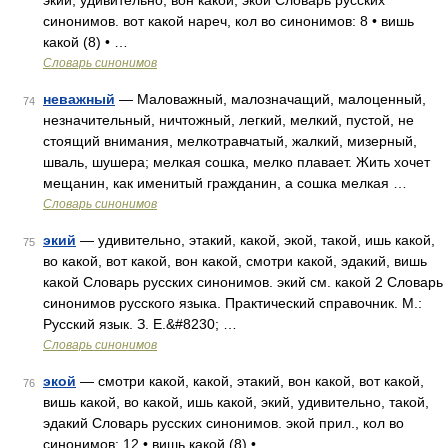
экий, удивительно, вон какой, экой Словарь русских
синонимов. вот какой нареч, кол во синонимов: 8 • вишь
какой (8) • …
Словарь синонимов
неважный
— Маловажный, малозначащий, малоценный,
74
незначительный, ничтожный, легкий, мелкий, пустой, не
стоящий внимания, мелкотравчатый, жалкий, мизерный,
шваль, шушера; мелкая сошка, мелко плавает. Жить хочет
мещанин, как именитый гражданин, а сошка мелкая …
Словарь синонимов
экий
— удивительно, этакий, какой, экой, такой, ишь какой,
75
во какой, вот какой, вон какой, смотри какой, эдакий, вишь
какой Словарь русских синонимов. экий см. какой 2 Словарь
синонимов русского языка. Практический справочник. М.:
Русский язык. З. Е.&#8230; …
Словарь синонимов
экой
— смотри какой, какой, этакий, вон какой, вот какой,
76
вишь какой, во какой, ишь какой, экий, удивительно, такой,
эдакий Словарь русских синонимов. экой прил., кол во
синонимов: 12 • вишь какой (8) • …